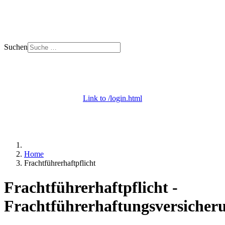
Suchen
+ 49 (0) 53 29 - 69 09 000
Mo. - Do. 8 - 18 | Fr. 8 - 12 Uhr
Link to /login.html
Login / Apps
+ Onlineberatung
Home
Frachtführerhaftpflicht
Frachtführerhaftpflicht -
Frachtführerhaftungsversicher