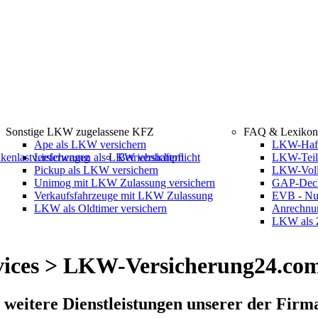
Erstinformati
§ 34d Abs. 1 G
Sonstige LKW zugelassene KFZ
FAQ & Lexikon
Ape als LKW versichern
LKW-Haftp
kenlastversicherung
Lieferwagen als LKW versichern
Betriebshaftpflicht
LKW-Teil
Pickup als LKW versichern
LKW-Voll
Unimog mit LKW Zulassung versichern
GAP-Deck
Verkaufsfahrzeuge mit LKW Zulassung
EVB - Nu
LKW als Oldtimer versichern
Anrechnu
LKW als 
ervices > LKW-Versicherung24.co
e weitere Dienstleistungen unserer der Fir