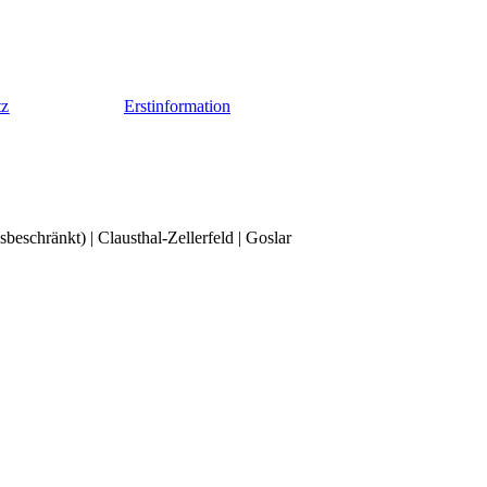
tz
Erstinformation
chränkt) | Clausthal-Zellerfeld | Goslar