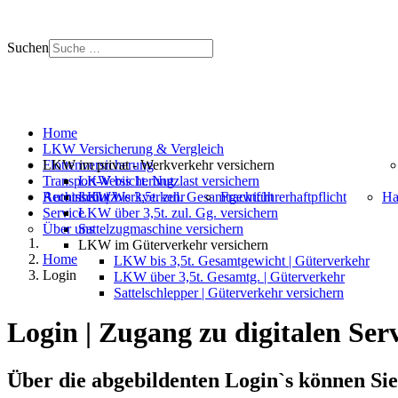
Suchen
+ 49 (0) 53 29 - 69 09 000
Mo. - Do. 8 - 18 | Fr. 8 - 12 Uhr
Home
LKW Versicherung & Vergleich
LKW im privat - Werkverkehr versichern
Flottenversicherung
Transport-Versicherung
LKW bis 1t. Nutzlast versichern
Autoinhalt | Werkverkehr
Rechtsschutz
LKW bis 3,5t. zul. Gesamtgewicht
Frachtführerhaftpflicht
Ha
Service
LKW über 3,5t. zul. Gg. versichern
Über uns
Sattelzugmaschine versichern
LKW im Güterverkehr versichern
Home
LKW bis 3,5t. Gesamtgewicht | Güterverkehr
Login
LKW über 3,5t. Gesamtg. | Güterverkehr
Sattelschlepper | Güterverkehr versichern
Login | Zugang zu digitalen S
Über die abgebildenten Login`s können Si