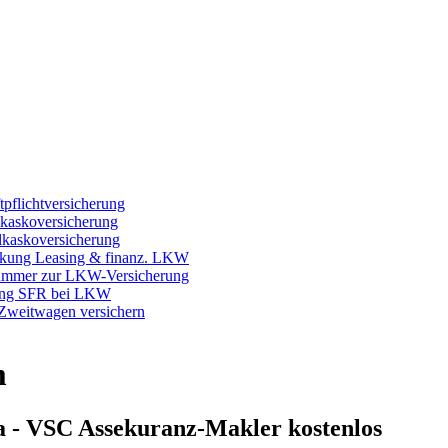
on
Login / Apps
ewO
+ Onlineberatung
flichtversicherung
kaskoversicherung
kaskoversicherung
ung Leasing & finanz. LKW
mmer zur LKW-Versicherung
ng SFR bei LKW
Zweitwagen versichern
m
ma - VSC Assekuranz-Makler kostenlos