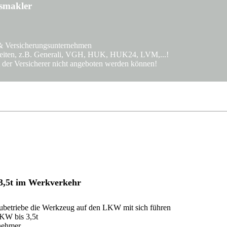
gsmakler
& Versicherungsunternehmen
rbeiten, z.B. Generali, VGH, HUK, HUK24, LVM,...!
 der Versicherer nicht angeboten werden können!
 3,5t im Werkverkehr
ubetriebe die Werkzeug auf den LKW mit sich führen
LKW bis 3,5t
lnehmer