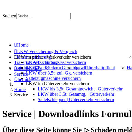
Suchen
+ 49 (0) 53 29 - 69 09 000
Mo. - Do. 8 - 18 | Fr. 8 - 12 Uhr
Home
LKW Versicherung & Vergleich
LKW im privat - Werkverkehr versichern
Flottenversicherung
Transport-Versicherung
LKW bis 1t. Nutzlast versichern
Autoinhalt | Werkverkehr
LKW bis 3,5t. zul. Gesamtgewicht
Frachtführerhaftpflicht
Ha
Rechtsschutz
LKW über 3,5t. zul. Gg. versichern
Service
Sattelzugmaschine versichern
Über uns
LKW im Güterverkehr versichern
LKW bis 3,5t. Gesamtgewicht | Güterverkehr
Home
LKW über 3,5t. Gesamtg. | Güterverkehr
Service
Sattelschlepper | Güterverkehr versichern
Service | Downloadlinks Formul
Über diese Seite könne Sie ▷ Schäden m