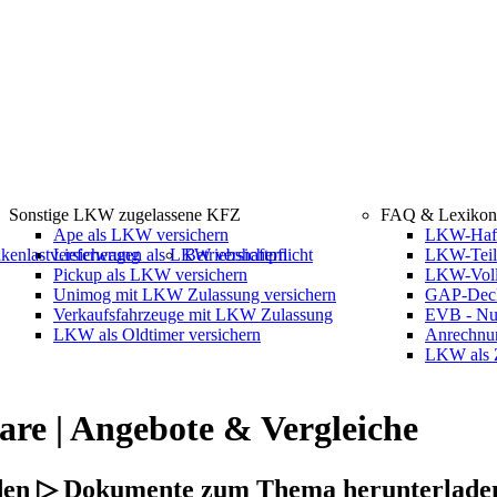
Erstinforma
§ 34d Abs. 1 
Sonstige LKW zugelassene KFZ
FAQ & Lexikon
Ape als LKW versichern
LKW-Haftp
kenlastversicherung
Lieferwagen als LKW versichern
Betriebshaftpflicht
LKW-Teil
Pickup als LKW versichern
LKW-Voll
Unimog mit LKW Zulassung versichern
GAP-Deck
Verkaufsfahrzeuge mit LKW Zulassung
EVB - Nu
LKW als Oldtimer versichern
Anrechnu
LKW als 
are | Angebote & Vergleiche
elden ▷ Dokumente zum Thema herunterlade