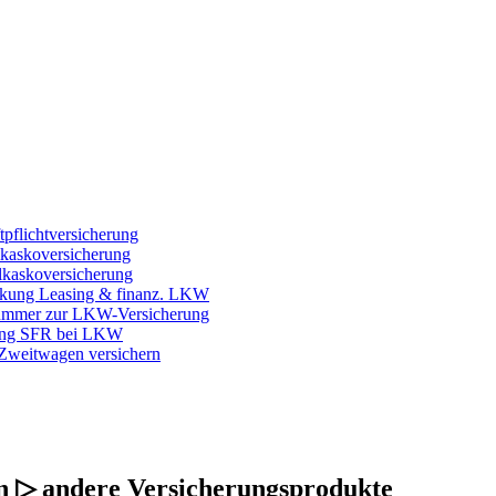
tion
Login / Apps
GewO
+ Onlineberatung
flichtversicherung
kaskoversicherung
kaskoversicherung
ung Leasing & finanz. LKW
mmer zur LKW-Versicherung
ng SFR bei LKW
Zweitwagen versichern
n ▷ andere Versicherungsprodukte