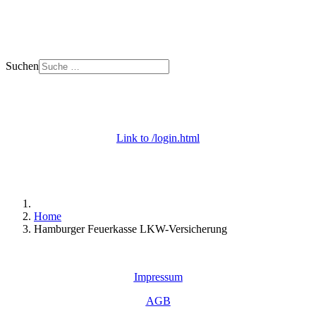
Suchen
+ 49 (0) 53 29 - 69 09 000
Mo. - Do. 8 - 18 | Fr. 8 - 12 Uhr
Link to /login.html
Login / Apps
+ Onlineberatung
Home
Hamburger Feuerkasse LKW-Versicherung
Impressum
AGB