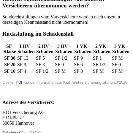
Versicherern übernommen werden?
Sondereinstufungen vom Vorversicherer werden nach unserem
derzeitigen Kenntnisstand nicht übernommen!
Rückstufung im Schadensfall
SF-
1 HV -
2 HV -
3 HV -
1 VK -
2 VK -
3 VK -
Klasse
Schaden
Schaden
Schaden
Schaden
Schaden
Schaden
SF 30
SF 13
SF 5
SF 1/2
SF 9
SF 1
SF M
SF 20
SF 9
SF 3
SF 0
SF 6
SF 1/2
SF 0
SF 10
SF 4
SF 1/2
SF M
SF 3
SF M
SF M
Quelle:
HDI
Kundeninformation zur Kraftfahrtversicherung Stand 10/2020
Adresse des Versicherers:
HDI Versicherung AG
HDI-Platz 1
30659 Hannover