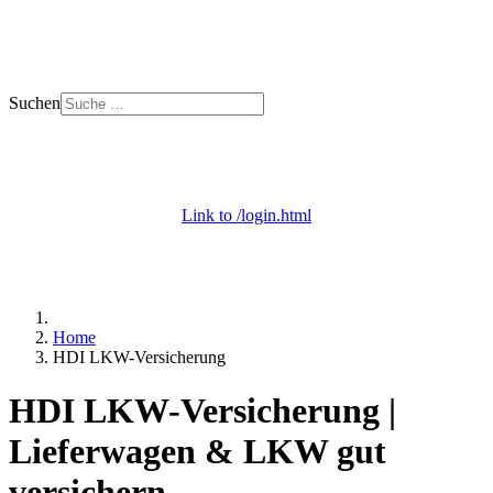
Suchen
+ 49 (0) 53 29 - 69 09 000
Mo. - Do. 8 - 18 | Fr. 8 - 12 Uhr
Link to /login.html
Login / Apps
+ Onlineberatung
Home
HDI LKW-Versicherung
HDI LKW-Versicherung |
Lieferwagen & LKW gut
versichern