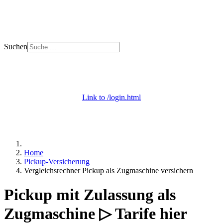
Suchen
+ 49 (0) 53 29 - 69 09 000
Mo. - Do. 8 - 18 | Fr. 8 - 12 Uhr
Link to /login.html
Login / Apps
+ Onlineberatung
Home
Pickup-Versicherung
Vergleichsrechner Pickup als Zugmaschine versichern
Pickup mit Zulassung als
Zugmaschine ▷ Tarife hier