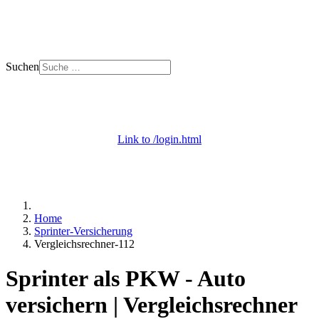
Suchen
+ 49 (0) 53 29 - 69 09 000
Mo. - Do. 8 - 18 | Fr. 8 - 12 Uhr
Link to /login.html
Login / Apps
+ Onlineberatung
Home
Sprinter-Versicherung
Vergleichsrechner-112
Sprinter als PKW - Auto
versichern | Vergleichsrechner