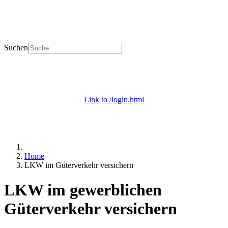
Suchen
+ 49 (0) 53 29 - 69 09 000
Mo. - Do. 8 - 18 | Fr. 8 - 12 Uhr
Link to /login.html
Login / Apps
+ Onlineberatung
Home
LKW im Güterverkehr versichern
LKW im gewerblichen
Güterverkehr versichern