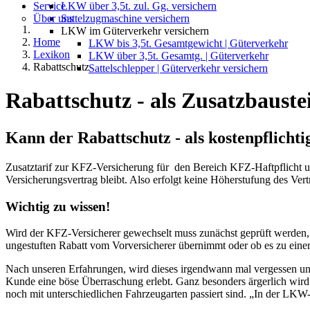
Service
LKW über 3,5t. zul. Gg. versichern
Über uns
Sattelzugmaschine versichern
LKW im Güterverkehr versichern
Home
LKW bis 3,5t. Gesamtgewicht | Güterverkehr
Lexikon
LKW über 3,5t. Gesamtg. | Güterverkehr
Rabattschutz
Sattelschlepper | Güterverkehr versichern
Rabattschutz - als Zusatzbaust
Kann der Rabattschutz - als kostenpflicht
Zusatztarif zur KFZ-Versicherung für den Bereich KFZ-Haftpflicht u
Versicherungsvertrag bleibt. Also erfolgt keine Höherstufung des Vert
Wichtig zu wissen!
Wird der KFZ-Versicherer gewechselt muss zunächst geprüft werden, o
ungestuften Rabatt vom Vorversicherer übernimmt oder ob es zu ein
Nach unseren Erfahrungen, wird dieses irgendwann mal vergessen und 
Kunde eine böse Überraschung erlebt. Ganz besonders ärgerlich wird 
noch mit unterschiedlichen Fahrzeugarten passiert sind. „In der LKW