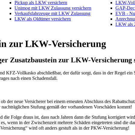
Pickup als LKW versichern
LKW-Voll
Unimog mit LKW Zulassung versichern
GAP-Deck
Verkaufsfahrzeuge mit LKW Zulassung
EVB - Nu
LKW als Oldtimer versichern
Anrechnu
LKW als 
ein zur LKW-Versicherung
iger Zusatzbaustein zur LKW-Versicherung s
nd KFZ-Vollkasko abschließbar, der dafür sorgt, dass in der Regel ein
rages nach einen Schadensfall.
b der neue Versicherer bei einem erneuten Abschluss des Rabattschutz
er nachträglichen Stufung gemäß der vorhandenen Vorschäden kommt!
die Folge draus ist, dass nach Jahren dann die Stufung korrigiert wir
es, wenn in der Zwischenzeit mehrere Schäden eingetreten sind die dan
-Versicherung“ wird oft anders gestuft als in der PKW-Versicherung!