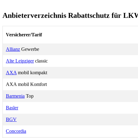
Anbieterverzeichnis Rabattschutz für LK
Versicherer/Tarif
Allianz
Gewerbe
Alte Leipziger
classic
AXA
mobil kompakt
AXA mobil Komfort
Barmenia
Top
Basler
BGV
Concordia