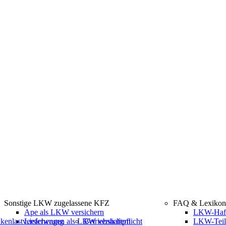
Sonstige LKW zugelassene KFZ
FAQ & Lexikon
Ape als LKW versichern
LKW-Haftp
kenlastversicherung
Lieferwagen als LKW versichern
Betriebshaftpflicht
LKW-Teil